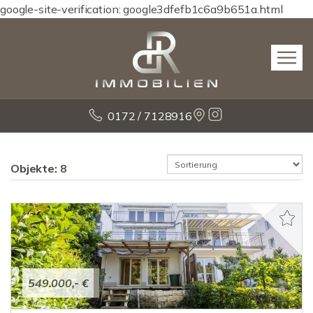
google-site-verification: google3dfefb1c6a9b651a.html
0172 / 7128916
Objekte:
8
549.000,- €