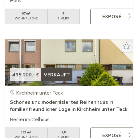
Haus
97 m²
5
WOHNFLÄCHE
ZIMMER
495.000,- €
VERKAUFT
Kirchheim unter Teck
Schönes und modernisiertes Reihenhaus in
familienfreundlicher Lage in Kirchheim unter Teck
Reihenmittelhaus
123 m²
4,5
WOHNFLÄCHE
ZIMMER