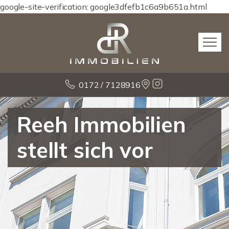
google-site-verification: google3dfefb1c6a9b651a.html
0172 / 7128916
Reeh Immobilien
stellt sich vor