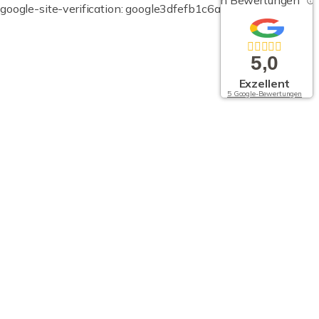
von Bewertungen
google-site-verification: google3dfefb1c6a9b651a.html
5,0
Exzellent
5 Google-Bewertungen