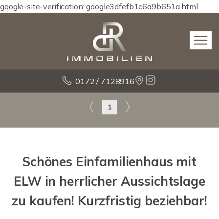
google-site-verification: google3dfefb1c6a9b651a.html
0172 / 7128916
1
Schönes Einfamilienhaus mit
ELW in herrlicher Aussichtslage
zu kaufen! Kurzfristig beziehbar!