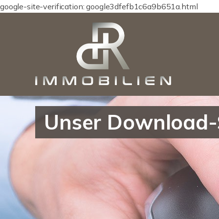
google-site-verification: google3dfefb1c6a9b651a.html
Unser Download-Se