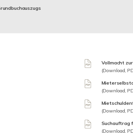
 Grundbuchauszugs
Vollmacht zu
(Download, PD
Mieterselbsta
(Download, PD
Mietschulden
(Download, PD
Suchauftrag 
(Download, PD