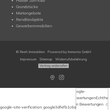
Häuser zum Kauf
Grundstücke
Mietangebote
Renditeobjekte
Gewerbeimmobilien
© Reeh Immobilien
Powered by Immonia GmbH
Impressum
Sitemap
Widerrufsbelehrung
Vertrag widerrufen
Google-
Bewertungen
Echthei
von Bewertungen
google-site-verification: google3dfefb1c6a9b651a.html