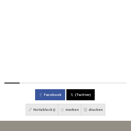
Facebook
(Twitter)
Notizblock (
)
merken
drucken