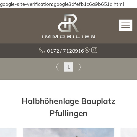
google-site-verification: google3dfefb1c6a9b651a.html
0172 / 7128916
1
Halbhöhenlage Bauplatz
Pfullingen