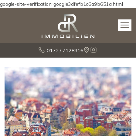
google-site-verification: google3dfefb1c6a9b651a.html
0172 / 7128916