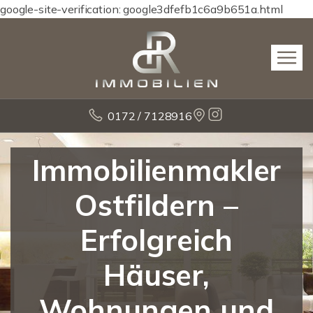
google-site-verification: google3dfefb1c6a9b651a.html
0172 / 7128916
Immobilienmakler
Ostfildern –
Erfolgreich
Häuser,
Wohnungen und