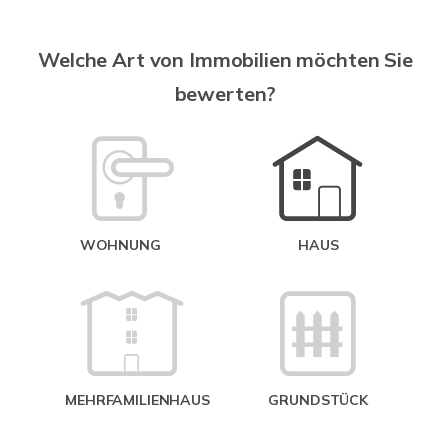
S
A
Welche Art von Immobilien möchten Sie
bewerten?
W
<
WOHNUNG
HAUS
g
MEHRFAMILIENHAUS
GRUNDSTÜCK