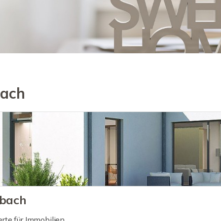
bach
rbach
erte für Immobilien