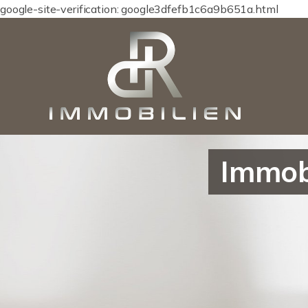
google-site-verification: google3dfefb1c6a9b651a.html
Immobi