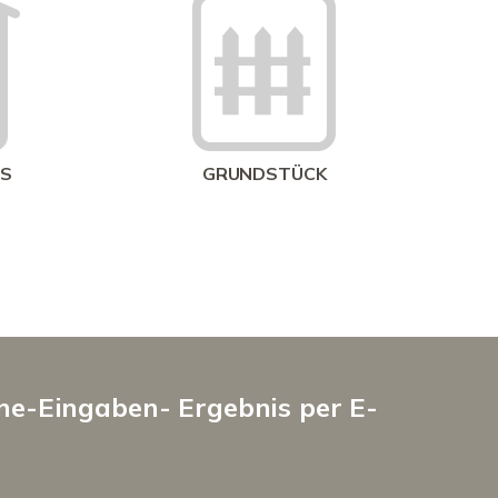
Wie groß
US
GRUNDSTÜCK
ine-Eingaben- Ergebnis per E-