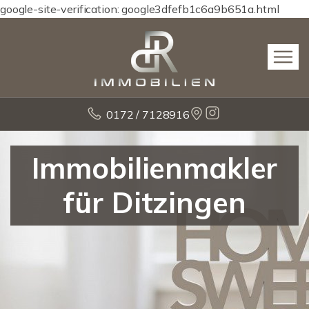
google-site-verification: google3dfefb1c6a9b651a.html
0172 / 7128916
Immobilienmakler
für Ditzingen